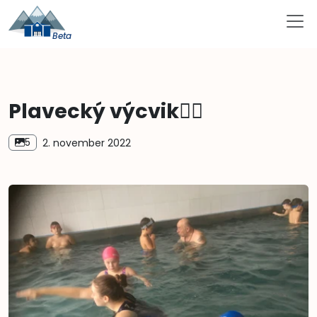
Plavecký výcvik🏊‍♀️
5
2. november 2022