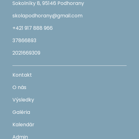
Sokolníky 8, 95146 Podhorany
skolapodhorany@gmail.com
+421 917 888 966
37866893
2021669309
Kontakt
O nás
Výsledky
Galéria
Kalendár
Admin