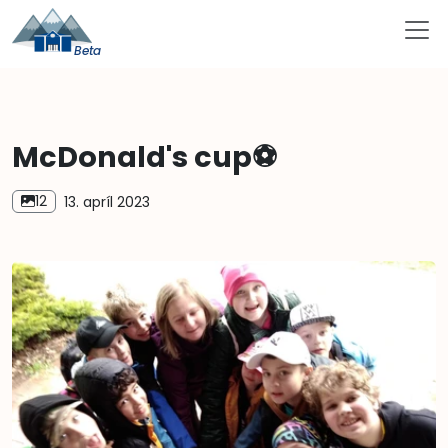
McDonald's cup⚽️
12
13. apríl 2023