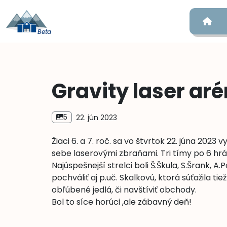
Hom
Gravity laser arén
5
22. jún 2023
Žiaci 6. a 7. roč. sa vo štvrtok 22. júna 2023 v
sebe laserovými zbraňami. Tri tímy po 6 hráčo
Najúspešnejší strelci boli Š.Škula, S.Šrank, A.
pochváliť aj p.uč. Skalkovú, ktorá súťažila t
obľúbené jedlá, či navštíviť obchody.
Bol to síce horúci ,ale zábavný deň!