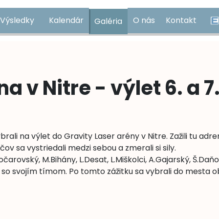
Výsledky
Kalendár
O nás
Kontakt
Galéria
e
E
a v Nitre - výlet 6. a 7
ybrali na výlet do Gravity Laser arény v Nitre. Zažili tu adre
v sa vystriedali medzi sebou a zmerali si sily.
Počarovský, M.Bihány, L.Desat, L.Miškolci, A.Gajarský, Š.Daňo
iež so svojím tímom. Po tomto zážitku sa vybrali do mesta ob