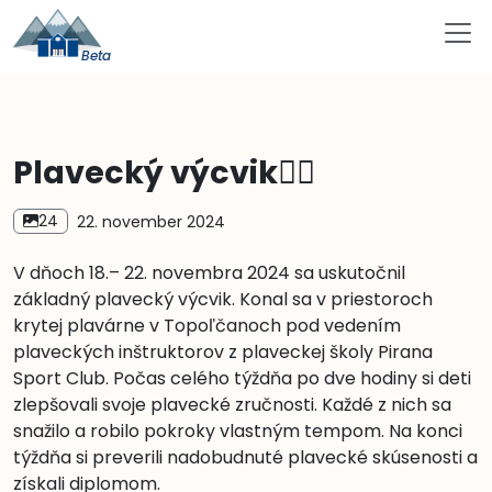
Plavecký výcvik🏊‍♂️
24
22. november 2024
V dňoch 18.– 22. novembra 2024 sa uskutočnil
základný plavecký výcvik. Konal sa v priestoroch
krytej plavárne v Topoľčanoch pod vedením
plaveckých inštruktorov z plaveckej školy Pirana
Sport Club. Počas celého týždňa po dve hodiny si deti
zlepšovali svoje plavecké zručnosti. Každé z nich sa
snažilo a robilo pokroky vlastným tempom. Na konci
týždňa si preverili nadobudnuté plavecké skúsenosti a
získali diplomom.