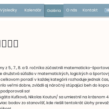
Výsledky
Kalendár
O nás
Kontakt
Galéria
e
E
🏃‍♂️
y z 5., 7., 8. a 9. ročníka zúčastnili matematicko-športov
 kde družstvá súťažia v matematických, logických a športo
celkovom poradí v každej kategórii rozhoduje jednak čas, 
rilo veľmi dobre, zvládli aj náročný stúpajúci beh do ko
 podporovali sa!
Agáta Kuťková, Nikolas Koutun/ sa umiestnil na krásnom 4.
viac bodov zo stanovíšť, kde riešili tentokrát úlohy prev
výkon!