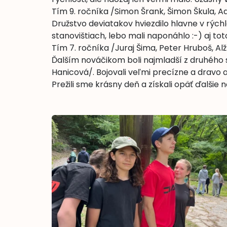
Tím 9. ročníka /Simon Šrank, Šimon Škula, A
Družstvo deviatakov hviezdilo hlavne v rýchlo
stanovištiach, lebo mali naponáhlo :-) aj to
Tím 7. ročníka /Juraj Šima, Peter Hruboš, A
Ďalším nováčikom boli najmladší z druhého s
Hanicová/. Bojovali veľmi precízne a dravo 
Prežili sme krásny deň a získali opäť ďalšie