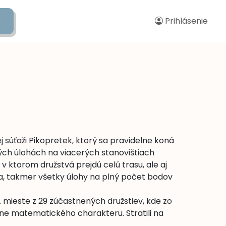
Prihlásenie
dupage
ej súťaži Pikopretek, ktorý sa pravidelne koná
vých úlohách na viacerých stanovištiach
v ktorom družstvá prejdú celú trasu, ale aj
pca, takmer všetky úlohy na plný počet bodov
 mieste z 29 zúčastnených družstiev, kde zo
ažne matematického charakteru. Stratili na