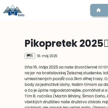
Hom
Pikopretek 2025🏃‍♀️
15
16. máj 2025
Dňa 16. mája 2025 sa naše štvorčlenné tri tím
na jar na bratislavskej Železnej studienke,
umiestnených pozdĺž cca 3km dlhej trasy. O 
body za jednotlivé úlohy. Našim tímom sa da
a čo je úplne najpodstatnejšie, pomáhali si a
Tím 8. ročníka /Martin Bihány, Šimon Daňo, 
všetkých družštiev naše družstvo získalo naj
rýchlosti, ale naozaj len veľmi málo. Úžasný 