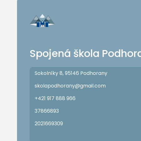
Spojená škola Podhor
Sokolníky 8, 95146 Podhorany
skolapodhorany@gmail.com
+421 917 888 966
37866893
2021669309