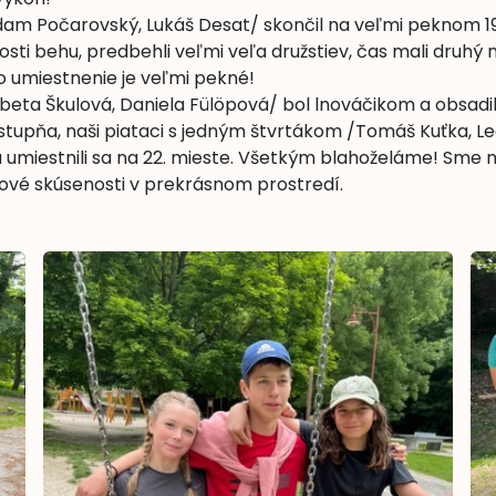
dam Počarovský, Lukáš Desat/ skončil na veľmi peknom 19
sti behu, predbehli veľmi veľa družstiev, čas mali druhý n
to umiestnenie je veľmi pekné!
lžbeta Škulová, Daniela Fülöpová/ bol lnováčikom a obsadi
tupňa, naši piataci s jedným štvrtákom /Tomáš Kuťka, Le
a umiestnili sa na 22. mieste. Všetkým blahoželáme! Sme n
 nové skúsenosti v prekrásnom prostredí.