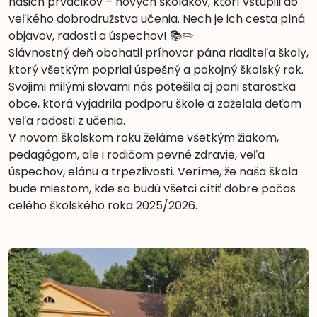
našich prváčikov – nových školákov, ktorí vstúpili do
veľkého dobrodružstva učenia. Nech je ich cesta plná
objavov, radosti a úspechov! 📚✏️
Slávnostný deň obohatil príhovor pána riaditeľa školy,
ktorý všetkým poprial úspešný a pokojný školský rok.
Svojimi milými slovami nás potešila aj pani starostka
obce, ktorá vyjadrila podporu škole a zaželala deťom
veľa radosti z učenia.
V novom školskom roku želáme všetkým žiakom,
pedagógom, ale i rodičom pevné zdravie, veľa
úspechov, elánu a trpezlivosti. Veríme, že naša škola
bude miestom, kde sa budú všetci cítiť dobre počas
celého školského roka 2025/2026.